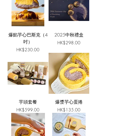
爆餡芋心巴斯克（4
2025中秋禮盒
吋）
價格
HK$298.00
價格
HK$230.00
芋頭套餐
爆漿芋心蛋捲
價格
價格
HK$599.00
HK$135.00